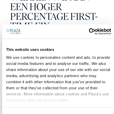
EEN HOGER
PERCENTAGE FIRST-
TIME-FIX
PATRICIA GHERING, CEO MOSAIC WORLD
This website uses cookies
Door deze samenwerking en automatisering verminderen we
We use cookies to personalise content and ads, to provide
onder andere de overdrachtsmomenten, wat de efficiency en
social media features and to analyse our traffic. We also
service ten goede komt.
share information about your use of our site with our social
media, advertising and analytics partners who may
combine it with other information that you’ve provided to
Pilot project
them or that they’ve collected from your use of their
services. More information about cookies and Plaza's use
of personal data can be found
here
.
Op het complex La Luna in Eindhoven (441 eenheden) starten
we met de pilot "duurzaam onderhoud". Op vaste momenten in