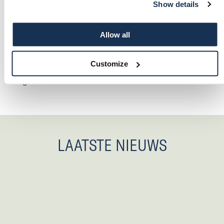
Show details
de maand zal een monteur van Jansen Huybregts op het
complex aanwezig zijn om preventief onderhoud te plegen aan
zowel het gebouw als de studio's. Door op deze manier actief
Allow all
aan de slag te gaan met preventief onderhoud kunnen we
storingen en bundelorders voorkomen, wat resulteert in
Customize
minder CO2-uitstoot, minder onverwachte reparaties en een
hogere klanttevredenheid.
LAATSTE NIEUWS