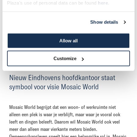
verbindingen. Verbindingen tussen mensen en ruimtes, zowel
Plaza's use of personal data can be found
here
.
privé als publiek, waar ze wonen en werken. Mosaic World
doorbreekt de traditionele grenzen van wonen en werken door
Show details
harmonie aan te brengen, omdat steden gedijen op dynamiek
en verandering, op mensen die komen en gaan. Die golf van
spannende, nieuwe verbindingen, die faciliteren wij met ons
Allow all
totaalpakket aan dienstverlening. Zo geven we uitvoering aan
onze herijkte visie:
Reshaping Urban Living Together
.”
Customize
Nieuw Eindhovens hoofdkantoor staat
symbool voor visie Mosaic World
Mosaic World begrijpt dat een woon- of werkruimte niet
alleen een plek is waar je verblijft, maar waar je vooral ook
leeft en dingen beleeft. Daarom wil Mosaic World ook veel
meer dan alleen maar vierkante meters bieden.
Gemeenschapsleven speelt hier een belangrijke rol in. Mosaic