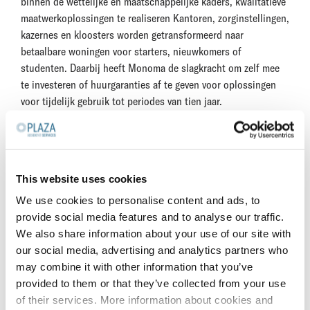
binnen de wettelijke en maatschappelijke kaders, kwalitatieve
maatwerkoplossingen te realiseren Kantoren, zorginstellingen,
kazernes en kloosters worden getransformeerd naar
betaalbare woningen voor starters, nieuwkomers of
studenten. Daarbij heeft Monoma de slagkracht om zelf mee
te investeren of huurgaranties af te geven voor oplossingen
voor tijdelijk gebruik tot periodes van tien jaar.
Mosaic World CEO Patricia Ghering: “De veranderde
behoeften van onze bewoners, huurders en opdrachtgevers
vraagt niet alleen om een andere oplossing, maar ook om een
flexibele organisatie. Een organisatie die niet alleen
This website uses cookies
meebeweegt, maar ook blijft vernieuwen en inspireren. Een
We use cookies to personalise content and ads, to
organisatie die staat voor betrouwbaarheid, duurzaamheid en
provide social media features and to analyse our traffic.
betrokkenheid. Die organisatie is Mosaic World; de verbinder
We also share information about your use of our site with
tussen de zelfstandige merken B-Right, Plaza Resident
our social media, advertising and analytics partners who
Services, NewNewNew, Monoma en WatchTower Security
may combine it with other information that you’ve
Solutions. Wij geloven dat steden bestaan uit
provided to them or that they’ve collected from your use
gemeenschappen en dat gemeenschappen bestaan uit
of their services. More information about cookies and