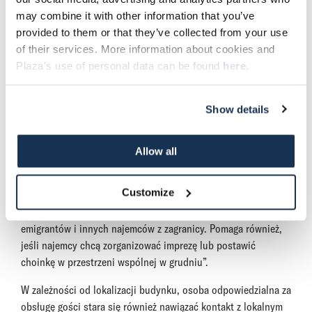
may combine it with other information that you’ve
provided to them or that they’ve collected from your use
Specjalista ds. obsługi
of their services. More information about cookies and
Plaza's use of personal data can be found
here
.
Patrick Dillen: „Oczywiście nasi specjaliści ds. obsługi nadal
Show details
pełnią swoją „tradycyjną” rolę, taką jak naprawa cieknącego
kranu lub wymiana zepsutych lamp. Ale ich rola to znacznie
więcej. Specjalista ds. obsługi mieszkańców w Plaza to osoba,
Allow all
która pomaga najemcom odnaleźć się w Holandii. Pomaga na
przykład naszym najemcom w rejestracji w urzędzie gminy,
Customize
ubieganiu się o dodatek mieszkaniowy i załatwianiu
ubezpieczenia. Jest to bardzo cenna pomoc, zwłaszcza dla
emigrantów i innych najemców z zagranicy. Pomaga również,
jeśli najemcy chcą zorganizować imprezę lub postawić
choinkę w przestrzeni wspólnej w grudniu”.
W zależności od lokalizacji budynku, osoba odpowiedzialna za
obsługę gości stara się również nawiązać kontakt z lokalnym