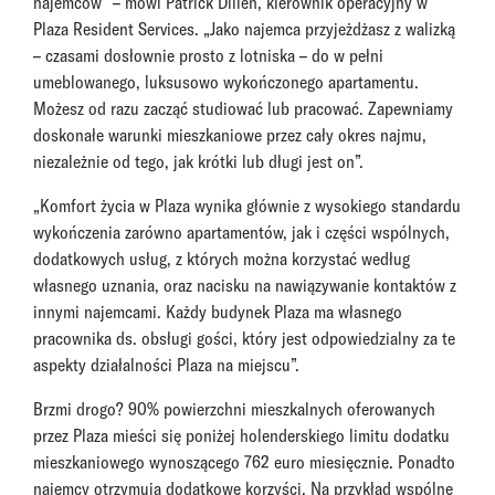
najemców” – mówi Patrick Dillen, kierownik operacyjny w
Plaza Resident Services. „Jako najemca przyjeżdżasz z walizką
– czasami dosłownie prosto z lotniska – do w pełni
umeblowanego, luksusowo wykończonego apartamentu.
Możesz od razu zacząć studiować lub pracować. Zapewniamy
doskonałe warunki mieszkaniowe przez cały okres najmu,
niezależnie od tego, jak krótki lub długi jest on”.
„Komfort życia w Plaza wynika głównie z wysokiego standardu
wykończenia zarówno apartamentów, jak i części wspólnych,
dodatkowych usług, z których można korzystać według
własnego uznania, oraz nacisku na nawiązywanie kontaktów z
innymi najemcami. Każdy budynek Plaza ma własnego
pracownika ds. obsługi gości, który jest odpowiedzialny za te
aspekty działalności Plaza na miejscu”.
Brzmi drogo? 90% powierzchni mieszkalnych oferowanych
przez Plaza mieści się poniżej holenderskiego limitu dodatku
mieszkaniowego wynoszącego 762 euro miesięcznie. Ponadto
najemcy otrzymują dodatkowe korzyści. Na przykład wspólne