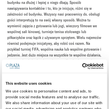
budynku na dłużej i lepiej o niego dbają. Sposób
nawiązywania kontaktów i to, kto je inicjuje, różni się w
zależności od budynku. Wszyscy nasi pracownicy ds. obsługi
gości interpretują to na swój własny sposób. Można tu
wymienić zajęcia z gotowania lub jogi, wieczory filmowe we
wspólnej sali kinowej, turnieje tenisa stołowego lub
piłkarzyków oraz kącik z używanym sprzętem. Wielu najemców
również podejmuje inicjatywy, aby robić coś razem. Na
przykład turniej FIFA, wspólna nauka lub wspólne gotowanie i
jedzenie. Jest dużo miejsca na wszystkie te wspólne działania,
ponieważ każdy budynek ma duże wspólne kuchnie i salony.
„Nasza organizacja robi wszystko, co w jej mocy, aby
stymulować te więzi i tego typu inicjatywy. Specjaliści ds.
obsługi zapisują swoje pomysły, a my sprawdzamy, co
This website uses cookies
możemy ułatwić i wesprzeć. Istnieje również internetowy
We use cookies to personalise content and ads, to
portal dla klientów, służący do wzajemnego kontaktu. W ten
provide social media features and to analyse our traffic.
sposób pomagamy najemcom nawiązać kontakt z sąsiadami i
We also share information about your use of our site with
dzielić się pomysłami”.
our social media, advertising and analytics partners who